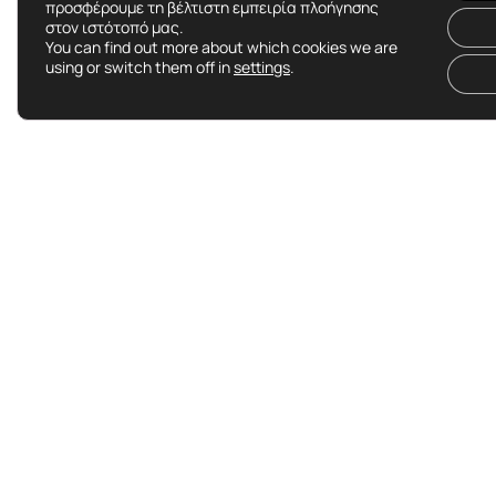
χρημάτων.
προσφέρουμε τη βέλτιστη εμπειρία πλοήγησης
στον ιστότοπό μας.
You can find out more about which cookies we are
using or switch them off in
settings
.
Περιεχόμενα Tour
ΒΑΣΙΚΈΣ ΠΛΗΡΟΦΟΡΊΕΣ
ΠΕΡΊΛΗΨΗ
ΤΟΠΟΘΕΣΊΕΣ
ΤΙ ΠΕΡΙΛΑΒΆΝΕΤΑΙ ΣΤΟ TOUR
ΠΟΛΙΤΙΚΉ ΑΚΥΡΏΣΕΩΝ
PICKUP DATE