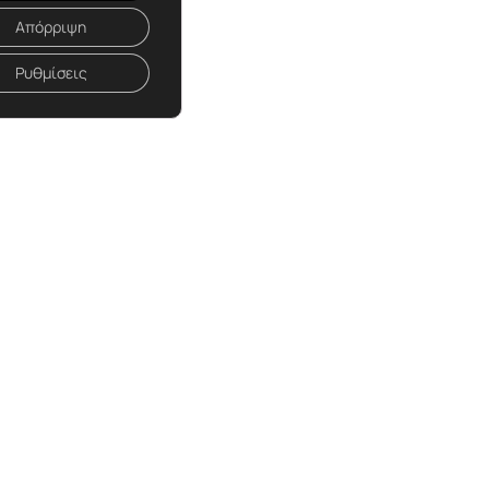
Απόρριψη
Ρυθμίσεις
PICKUP TIME