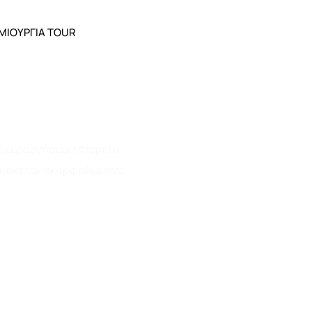
EL
ΜΙΟΥΡΓΊΑ TOUR
ής χερσονήσου. Μπορείτε
 βρίσκεται σκαρφαλωμένο