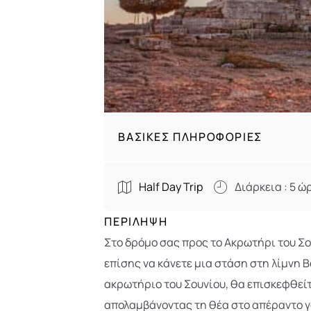
ΒΑΣΙΚΈΣ ΠΛΗΡΟΦΟΡΊΕΣ
Half Day Trip
Διάρκεια : 5 ώ
ΠΕΡΊΛΗΨΗ
Στο δρόμο σας προς το Ακρωτήρι του Σο
επίσης να κάνετε μια στάση στη λίμνη 
ακρωτήριο του Σουνίου, θα επισκεφθείτ
απολαμβάνοντας τη θέα στο απέραντο γ