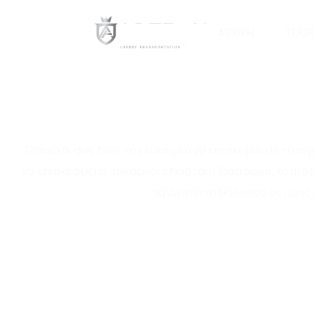
ΑΡΧΙΚΉ
TOUR
PRIVATE TRI
Το ταξίδι σας δίνει την ευκαιρία να επισκεφθείτε το α
να επισκεφθείτε τον αρχαίο Ναό του Ποσειδώνα, το πι
πάνω από τη θάλασσα σε ύψος 