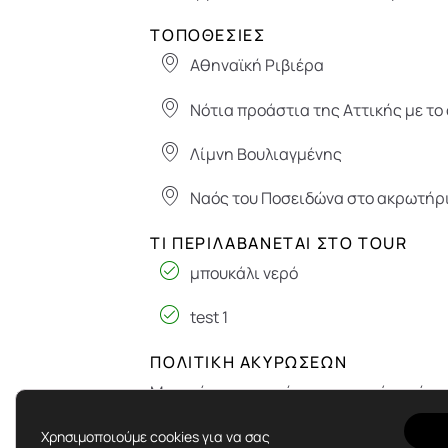
ΤΟΠΟΘΕΣΊΕΣ
Αθηναϊκή Ριβιέρα
Νότια προάστια της Αττικής με το
Λίμνη Βουλιαγμένης
Ναός του Ποσειδώνα στο ακρωτήρι
ΤΙ ΠΕΡΙΛΑΒΆΝΕΤΑΙ ΣΤΟ TOUR
μπουκάλι νερό
test 1
ΠΟΛΙΤΙΚΉ ΑΚΥΡΏΣΕΩΝ
Μπορείτε να ακυρώσετε την κράτησή σα
χρημάτων. Τα αιτήματα ακύρωσης που 
Χρησιμοποιούμε cookies για να σας